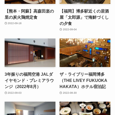
【熊本・阿蘇】高森田楽の
【福岡】博多駅近くの居酒
里の炭火鶏焼定食
屋「太郎源」で海鮮づくし
の夕食
2022-09-18
2022-09-04
3年振りの福岡空港 JALダ
ザ・ライブリー福岡博多
イヤモンド・プレミアラウ
（THE LIVEY FUKUOKA
ンジ（2022年8月）
HAKATA）ホテル宿泊記
2022-09-03
2022-08-30