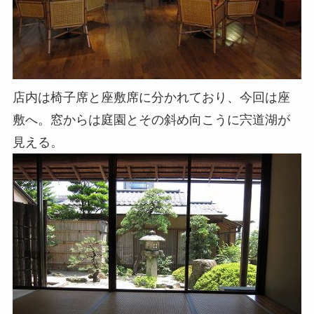
店内は椅子席と座敷席に分かれており、今回は座
敷へ。窓からは庭園とその斜め向こうに宍道湖が
見える。