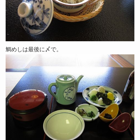
鯛めしは最後に〆で。