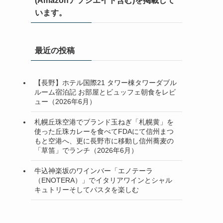
(Amazonアソシエイト含む)を掲載して
います。
最近の投稿
【長野】ホテル国際21 タワー棟タワーダブル
ルーム宿泊記 お部屋とビュッフェ朝食をレビ
ュー（2026年6月）
札幌丘珠空港でブランド玉ねぎ「札幌黄」を
使った丘珠カレーを食べてFDAにて信州まつ
もと空港へ、更に長野市に移動し信州蕎麦の
「草笛」でランチ（2026年6月）
牛込神楽坂のワインバー「エノテーラ
（ENOTERA）」でイタリアワインとシャル
キュトリーそしてパスタを楽しむ