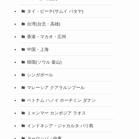
タイ・ビーチ(サムイ パタヤ)
台湾(台北・高雄)
香港・マカオ・広州
中国・上海
韓国(ソウル 釜山)
シンガポール
マレーシア クアラルンプール
ベトナム ハノイ ホーチミン ダナン
ミャンマー カンボジア ラオス
インドネシア・ジャカルタ バリ島
ヨーロッパ・中東