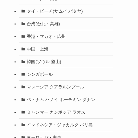
タイ・ビーチ(サムイ パタヤ)
台湾(台北・高雄)
香港・マカオ・広州
中国・上海
韓国(ソウル 釜山)
シンガポール
マレーシア クアラルンプール
ベトナム ハノイ ホーチミン ダナン
ミャンマー カンボジア ラオス
インドネシア・ジャカルタ バリ島
ヨーロッパ・中東