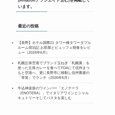
(Amazonアソシエイト含む)を掲載して
います。
最近の投稿
【長野】ホテル国際21 タワー棟タワーダブル
ルーム宿泊記 お部屋とビュッフェ朝食をレビ
ュー（2026年6月）
札幌丘珠空港でブランド玉ねぎ「札幌黄」を
使った丘珠カレーを食べてFDAにて信州まつ
もと空港へ、更に長野市に移動し信州蕎麦の
「草笛」でランチ（2026年6月）
牛込神楽坂のワインバー「エノテーラ
（ENOTERA）」でイタリアワインとシャル
キュトリーそしてパスタを楽しむ