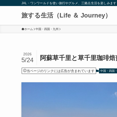
JAL・ワンワールドを使い旅行やグルメ、三拠点生活を楽しみます
旅する生活（Life ＆ Journey）
ホーム
中国・四国・九州
2026
阿蘇草千里と草千里珈琲焙煎
5/24
当ページのリンクには広告が含まれています
中国・四国