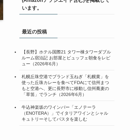
(Amazonアソシエイト含む)を掲載して
います。
最近の投稿
【長野】ホテル国際21 タワー棟タワーダブル
ルーム宿泊記 お部屋とビュッフェ朝食をレビ
ュー（2026年6月）
札幌丘珠空港でブランド玉ねぎ「札幌黄」を
使った丘珠カレーを食べてFDAにて信州まつ
もと空港へ、更に長野市に移動し信州蕎麦の
「草笛」でランチ（2026年6月）
牛込神楽坂のワインバー「エノテーラ
（ENOTERA）」でイタリアワインとシャル
キュトリーそしてパスタを楽しむ