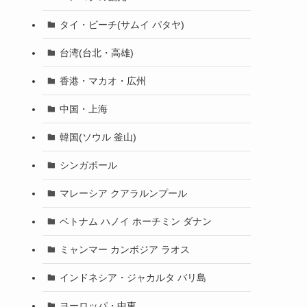
タイ・ビーチ(サムイ パタヤ)
台湾(台北・高雄)
香港・マカオ・広州
中国・上海
韓国(ソウル 釜山)
シンガポール
マレーシア クアラルンプール
ベトナム ハノイ ホーチミン ダナン
ミャンマー カンボジア ラオス
インドネシア・ジャカルタ バリ島
ヨーロッパ・中東