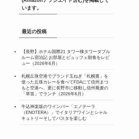
(Amazonアソシエイト含む)を掲載して
います。
最近の投稿
【長野】ホテル国際21 タワー棟タワーダブル
ルーム宿泊記 お部屋とビュッフェ朝食をレビ
ュー（2026年6月）
札幌丘珠空港でブランド玉ねぎ「札幌黄」を
使った丘珠カレーを食べてFDAにて信州まつ
もと空港へ、更に長野市に移動し信州蕎麦の
「草笛」でランチ（2026年6月）
牛込神楽坂のワインバー「エノテーラ
（ENOTERA）」でイタリアワインとシャル
キュトリーそしてパスタを楽しむ