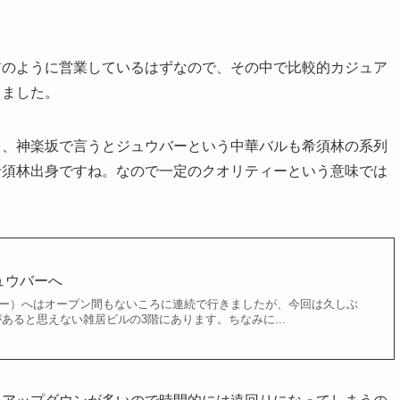
前のように営業しているはずなので、その中で比較的カジュア
しました。
し、神楽坂で言うとジュウバーという中華バルも希須林の系列
希須林出身ですね。なので一定のクオリティーという意味では
ュウバーへ
ュウバー）へはオープン間もないころに連続で行きましたが、今回は久しぶ
あると思えない雑居ビルの3階にあります。ちなみに...