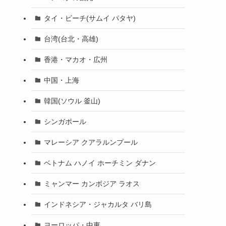
タイ・ビーチ(サムイ パタヤ)
台湾(台北・高雄)
香港・マカオ・広州
中国・上海
韓国(ソウル 釜山)
シンガポール
マレーシア クアラルンプール
ベトナム ハノイ ホーチミン ダナン
ミャンマー カンボジア ラオス
インドネシア・ジャカルタ バリ島
ヨーロッパ・中東