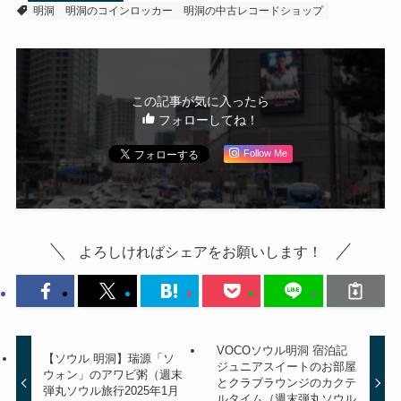
明洞
明洞のコインロッカー
明洞の中古レコードショップ
この記事が気に入ったら
フォローしてね！
Follow Me
よろしければシェアをお願いします！
VOCOソウル明洞 宿泊記
【ソウル 明洞】瑞源「ソ
ジュニアスイートのお部屋
ウォン」のアワビ粥（週末
とクラブラウンジのカクテ
弾丸ソウル旅行2025年1月
ルタイム（週末弾丸ソウル