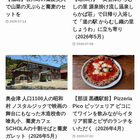
で山菜の天ぷらと蕎麦のセ
しの里 源泉掛け流し温泉し
ットを
らかば荘」で日帰り入浴し
て「道の駅 からむし織の里
2026-07-14
しょうわ」に立ち寄り
（2026年5月）
2026-07-09
奥会津 人口1100人の昭和
【那須 黒磯駅前】Pizzeria
村 ノスタルジックで映画の
Pico ピッツェリア ピコに
舞台にもなった木造校舎の
てワインを飲みながらイタ
喰丸小、蕎麦カフェ
リア前菜とピザのランチを
SCHOLAの十割そばと蕎麦
いただく（2026年4月）
ガレット（2026年5月）
2026-07-02