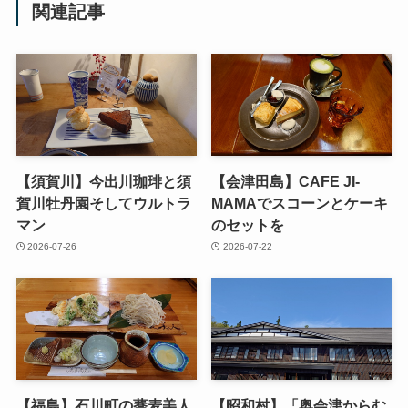
関連記事
【須賀川】今出川珈琲と須
【会津田島】CAFE JI-
賀川牡丹園そしてウルトラ
MAMAでスコーンとケーキ
マン
のセットを
2026-07-26
2026-07-22
【福島】石川町の蕎麦美人
【昭和村】「奥会津からむ