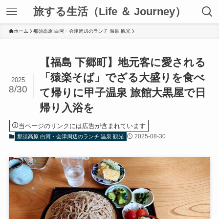
旅する生活（Life ＆ Journey）
ホーム
那須高原 白河・会津周辺のランチ 温泉 観光
【福島 下郷町】地元客に愛される
「猿楽そば」でざる大盛りを食べ
2025
8/30
て帰りに甲子温泉 旅館大黒屋で日
帰り入浴を
当ページのリンクには広告が含まれています
2025-08-30
那須高原 白河・会津周辺のランチ 温泉 観光