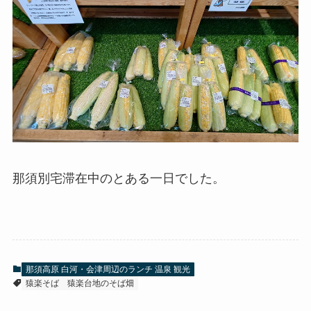
那須別宅滞在中のとある一日でした。
那須高原 白河・会津周辺のランチ 温泉 観光
猿楽そば
猿楽台地のそば畑