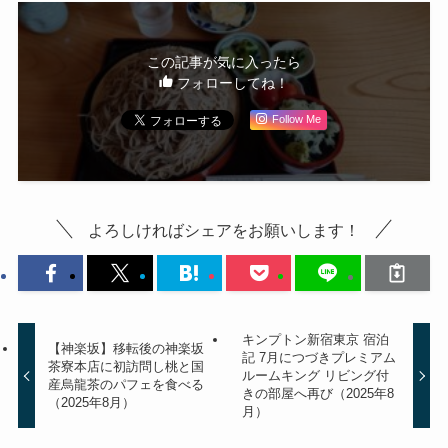
この記事が気に入ったら
フォローしてね！
Follow Me
よろしければシェアをお願いします！
キンプトン新宿東京 宿泊
【神楽坂】移転後の神楽坂
記 7月につづきプレミアム
茶寮本店に初訪問し桃と国
ルームキング リビング付
産烏龍茶のパフェを食べる
きの部屋へ再び（2025年8
（2025年8月）
月）