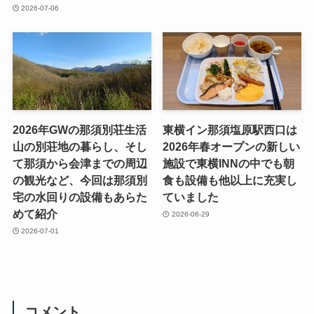
2026-07-06
2026年GWの那須別荘生活
東横イン那須塩原駅西口は
山の別荘地の暮らし、そし
2026年春オープンの新しい
て那須から会津までの周辺
施設で東横INNの中でも朝
の観光など、今回は那須別
食も設備も他以上に充実し
宅の水回りの設備もあらた
ていました
めて紹介
2026-06-29
2026-07-01
コメント